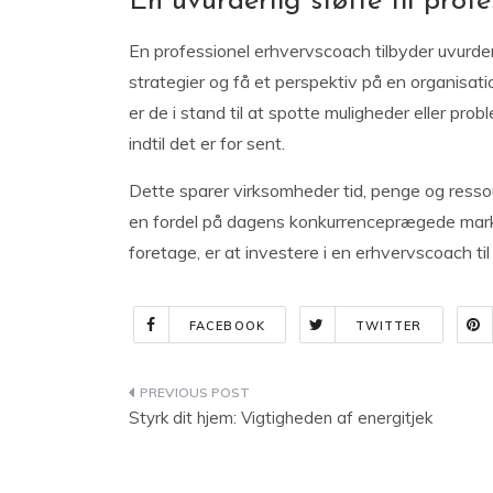
En uvurderlig støtte til profe
En professionel erhvervscoach tilbyder uvurderl
strategier og få et perspektiv på en organisat
er de i stand til at spotte muligheder eller probl
indtil det er for sent.
Dette sparer virksomheder tid, penge og ressour
en fordel på dagens konkurrenceprægede marke
foretage, er at investere i en erhvervscoach til
FACEBOOK
TWITTER
Indlægsnavigation
Styrk dit hjem: Vigtigheden af energitjek