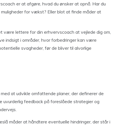
vscoach er at afgøre, hvad du ønsker at opnå. Har du
e muligheder for vækst? Eller blot at finde måder at
et være lettere for din erhvervscoach at vejlede dig om,
e indsigt i områder, hvor forbedringer kan være
tentielle svagheder, før de bliver til alvorlige
med at udvikle omfattende planer, der definerer de
e uvurderlig feedback på foreslåede strategier og
ndervejs.
slå måder at håndtere eventuelle hindringer, der står i