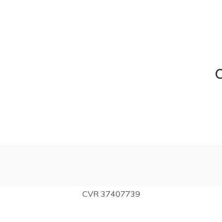
C
CVR 37407739