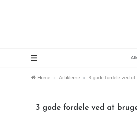
Skip
to
content
Al
Home
»
Artiklerne
»
3 gode fordele ved at
3 gode fordele ved at brug