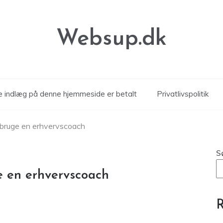
Websup.dk
le indlæg på denne hjemmeside er betalt
Privatlivspolitik
 bruge en erhvervscoach
S
e en erhvervscoach
R