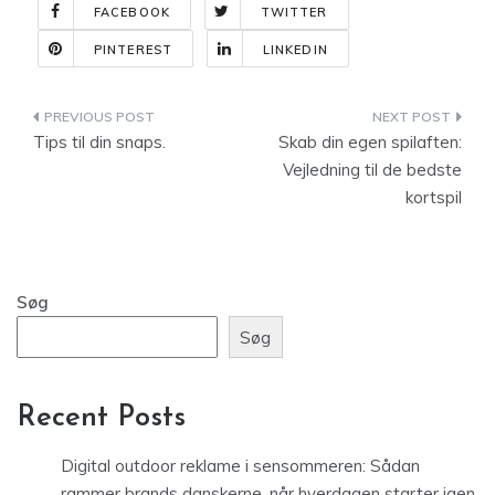
FACEBOOK
TWITTER
PINTEREST
LINKEDIN
Indlægsnavigation
Tips til din snaps.
Skab din egen spilaften:
Vejledning til de bedste
kortspil
Søg
Søg
Recent Posts
Digital outdoor reklame i sensommeren: Sådan
rammer brands danskerne, når hverdagen starter igen