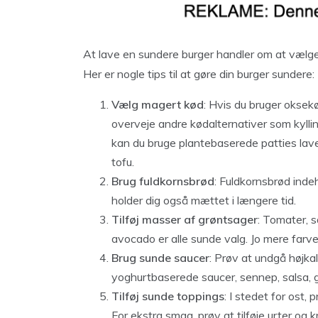
At lave en sundere burger handler om at vælge
Her er nogle tips til at gøre din burger sundere:
Vælg magert kød
: Hvis du bruger oksek
overveje andre kødalternativer som kylling
kan du bruge plantebaserede patties lavet
tofu.
Brug fuldkornsbrød
: Fuldkornsbrød inde
holder dig også mættet i længere tid.
Tilføj masser af grøntsager
: Tomater, s
avocado er alle sunde valg. Jo mere farve
Brug sunde saucer
: Prøv at undgå højka
yoghurtbaserede saucer, sennep, salsa, 
Tilføj sunde toppings
: I stedet for ost
For ekstra smag, prøv at tilføje urter og k