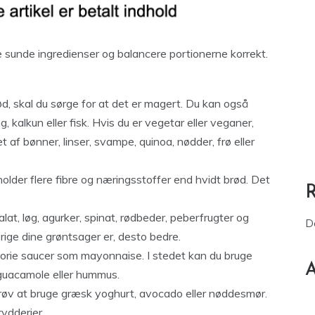
 sunde ingredienser og balancere portionerne korrekt.
ød, skal du sørge for at det er magert. Du kan også
, kalkun eller fisk. Hvis du er vegetar eller veganer,
 af bønner, linser, svampe, quinoa, nødder, frø eller
holder flere fibre og næringsstoffer end hvidt brød. Det
alat, løg, agurker, spinat, rødbeder, peberfrugter og
D
rige dine grøntsager er, desto bedre.
lorie saucer som mayonnaise. I stedet kan du bruge
A
guacamole eller hummus.
, prøv at bruge græsk yoghurt, avocado eller nøddesmør.
rydderier.