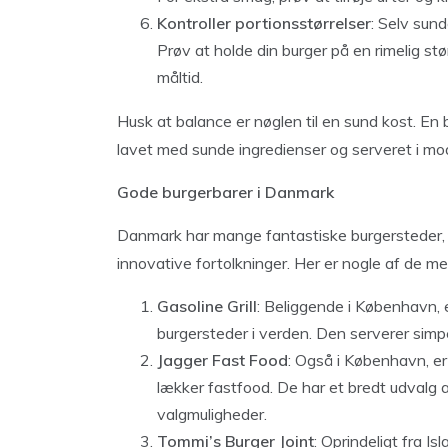
Kontroller portionsstørrelser
: Selv sund
Prøv at holde din burger på en rimelig st
måltid.
Husk at balance er nøglen til en sund kost. En 
lavet med sunde ingredienser og serveret i mo
Gode burgerbarer i Danmark
Danmark har mange fantastiske burgersteder, der
innovative fortolkninger. Her er nogle af de m
Gasoline Grill
: Beliggende i København, 
burgersteder i verden. Den serverer simpel
Jagger Fast Food
: Også i København, er
lækker fastfood. De har et bredt udvalg 
valgmuligheder.
Tommi’s Burger Joint
: Oprindeligt fra 