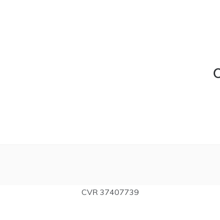
C
CVR 37407739