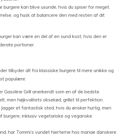
e burgere kan blive usunde, hvis du spiser for meget.
ørrelse, og husk at balancere den med resten af dit
burger kan være en del af en sund kost, hvis den er
derate portioner.
 tilbyder alt fra klassiske burgere til mere unikke og
est populære:
er Gasoline Grill anerkendt som en af de bedste
t, men højkvalitets oksekød, grillet til perfektion.
 Jagger et fantastisk sted, hvis du ønsker hurtig, men
af burgere, inklusiv vegetariske og veganske
Island, har Tommi’s vundet hjerterne hos mange danskere