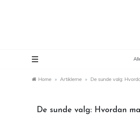
Skip
to
content
Al
Home
»
Artiklerne
»
De sunde valg: Hvorda
De sunde valg: Hvordan ma