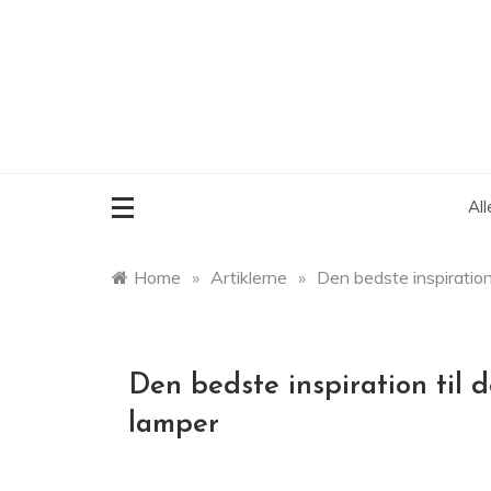
Skip
to
content
Al
Home
»
Artiklerne
»
Den bedste inspiration
Den bedste inspiration til 
lamper