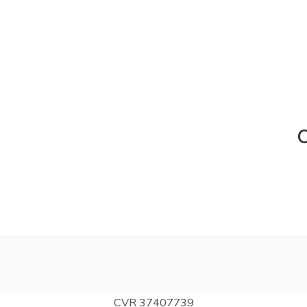
C
CVR 37407739