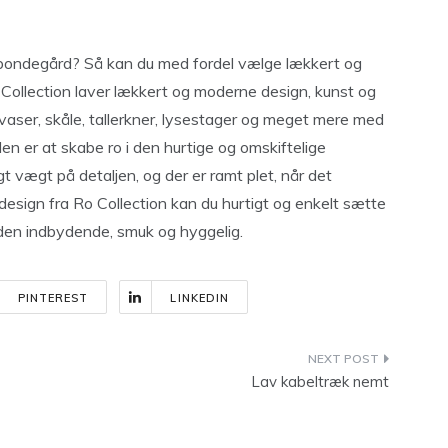
en bondegård? Så kan du med fordel vælge lækkert og
 Collection laver lækkert og moderne design, kunst og
vaser, skåle, tallerkner, lysestager og meget mere med
n er at skabe ro i den hurtige og omskiftelige
agt vægt på detaljen, og der er ramt plet, når det
design fra Ro Collection kan du hurtigt og enkelt sætte
re den indbydende, smuk og hyggelig.
PINTEREST
LINKEDIN
Lav kabeltræk nemt