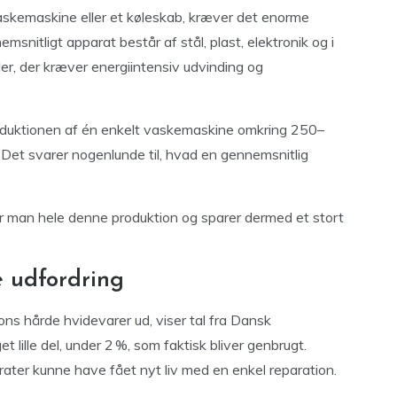
skemaskine eller et køleskab, kræver det enorme
snitligt apparat består af stål, plast, elektronik og i
er, der kræver energiintensiv udvinding og
oduktionen af én enkelt vaskemaskine omkring 250–
 Det svarer nogenlunde til, hvad en gennemsnitlig
år man hele denne produktion og sparer dermed et stort
e udfordring
ns hårde hvidevarer ud, viser tal fra Dansk
lille del, under 2 %, som faktisk bliver genbrugt.
ater kunne have fået nyt liv med en enkel reparation.