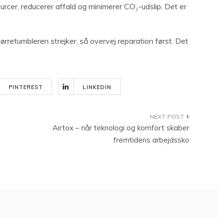
ourcer, reducerer affald og minimerer CO₂-udslip. Det er
rretumbleren strejker, så overvej reparation først. Det
PINTEREST
LINKEDIN
Airtox – når teknologi og komfort skaber
fremtidens arbejdssko