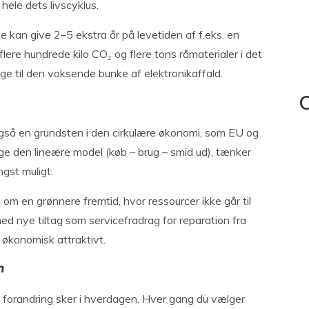
 hele dets livscyklus.
te kan give 2–5 ekstra år på levetiden af f.eks. en
lere hundrede kilo CO₂ og flere tons råmaterialer i det
ge til den voksende bunke af elektronikaffald.
C
også en grundsten i den cirkulære økonomi, som EU og
følge den lineære model (køb – brug – smid ud), tænker
ngst muligt.
 om en grønnere fremtid, hvor ressourcer ikke går til
ed nye tiltag som servicefradrag for reparation fra
å økonomisk attraktivt.
n
e forandring sker i hverdagen. Hver gang du vælger