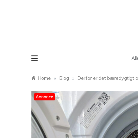
Skip
to
content
Al
Home
»
Blog
»
Derfor er det bæredygtigt a
Annonce