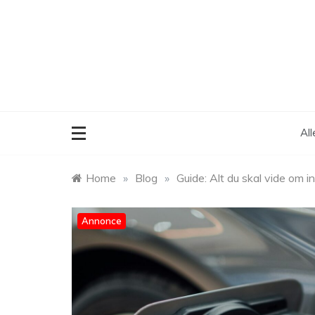
Skip
to
content
Al
Home
»
Blog
»
Guide: Alt du skal vide om i
Annonce