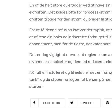
En af de helt store gulerødder ved at have sin
elafgiften. Det kaldes ofte for “process-strøm”.
afgiften tilbage for den strøm, du bruger til at l
For at få denne refusion kræver det typisk, at
at aflæse din boks og indberette forbruget til 
abonnement, men for de fleste, der kører bare l
Det er dog vigtigt at nævne, at reglerne kan æn
elvarme eller solceller og dermed reduceret elaf
Når alt er installeret og tilmeldt, er det en forn
tank”, og du slipper for lugten af benzin på hæn
starten.
FACEBOOK
TWITTER