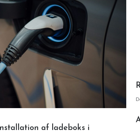
D
A
nstallation af ladeboks i