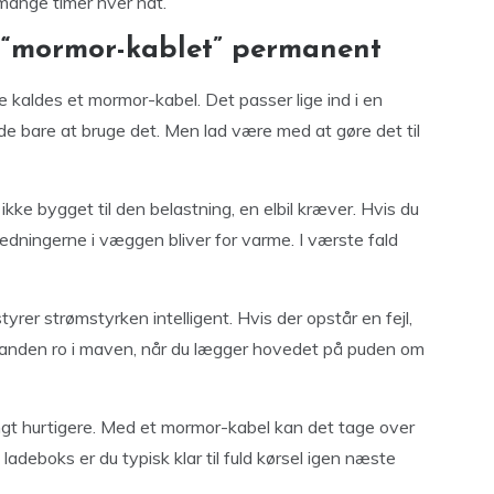
mange timer hver nat.
 “mormor-kablet” permanent
e kaldes et mormor-kabel. Det passer lige ind i en
nde bare at bruge det. Men lad være med at gøre det til
ikke bygget til den belastning, en elbil kræver. Hvis du
t ledningerne i væggen bliver for varme. I værste fald
yrer strømstyrken intelligent. Hvis der opstår en fejl,
t anden ro i maven, når du lægger hovedet på puden om
t hurtigere. Med et mormor-kabel kan det tage over
 ladeboks er du typisk klar til fuld kørsel igen næste