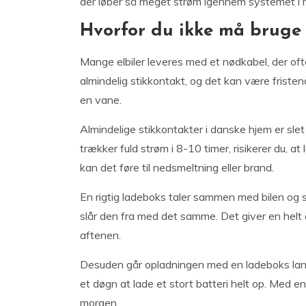
der løber så meget strøm igennem systemet i 
Hvorfor du ikke må bruge
Mange elbiler leveres med et nødkabel, der oft
almindelig stikkontakt, og det kan være friste
en vane.
Almindelige stikkontakter i danske hjem er slet 
trækker fuld strøm i 8-10 timer, risikerer du, a
kan det føre til nedsmeltning eller brand.
En rigtig ladeboks taler sammen med bilen og st
slår den fra med det samme. Det giver en hel
aftenen.
Desuden går opladningen med en ladeboks lang
et døgn at lade et stort batteri helt op. Med en
morgen.