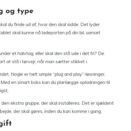
g og type
skal du finde ud af, hvor den skal sidde. Det lyder
Kablet skal kunne nå ladeporten på din bil, uanset
er et halvtag, eller skal den stå ude i det fri? De
rt at stå i tørvejr, når man sætter stikket i.
det. Nogle er helt simple “plug and play”-løsninger,
Med en smart boks kan du planlægge opladningen til
igst.
l den ekstra gruppe, der skal installeres. Det er sjældent
rbejde, der skal gøres, inden du kan komme i gang.
gift