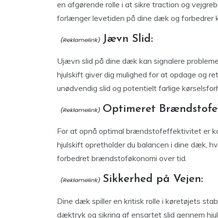
en afgørende rolle i at sikre traction og vejgreb.
forlænger levetiden på dine dæk og forbedrer kø
Jævn Slid:
Ujævn slid på dine dæk kan signalere problem
hjulskift giver dig mulighed for at opdage og ret
unødvendig slid og potentielt farlige kørselsfor
Optimeret Brændstofeff
For at opnå optimal brændstofeffektivitet er 
hjulskift opretholder du balancen i dine dæk, h
forbedret brændstoføkonomi over tid.
Sikkerhed på Vejen:
Dine dæk spiller en kritisk rolle i køretøjets sta
dæktryk og sikring af ensartet slid gennem hjuls