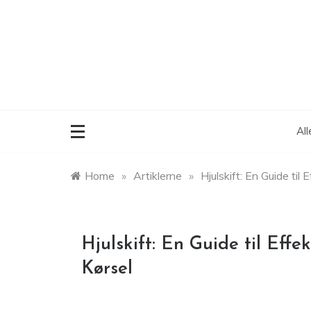
Skip
to
content
Al
Home
»
Artiklerne
»
Hjulskift: En Guide til
Hjulskift: En Guide til Eff
Kørsel