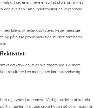
 Hjulskift sikrer en mere ensartet slidning, hvilket
reoplevelsen, især under forskellige vejrforhold.
er med bilens affjedringssystem. Regelmæssige
te op på disse problemer i tide, hvilket forhindrer
hold.
ektivitet:
korrekt dæktryk og jævn slid afgørende. Gennem
vilket resulterer i en mere jævn køreoplevelse og
bilitet og evne til at bremse. Vedligeholdelse af korrekt
kift er nøglen til at øge sikkerheden på vejen, især når