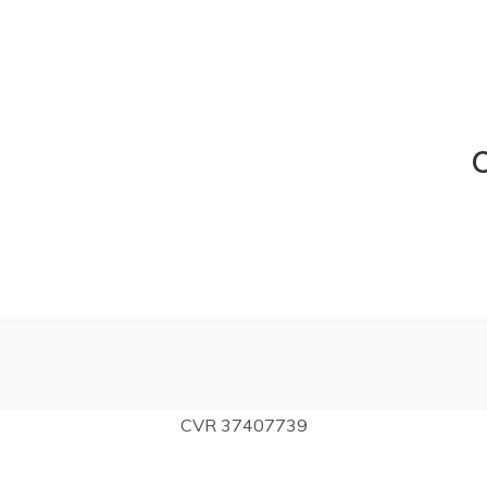
C
CVR 37407739