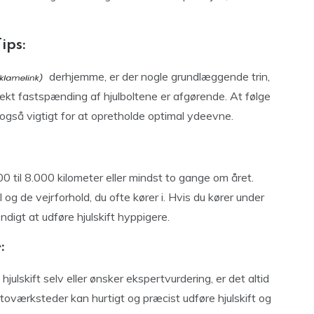
ips:
derhjemme, er der nogle grundlæggende trin,
rekt fastspænding af hjulboltene er afgørende. At følge
 også vigtigt for at opretholde optimal ydeevne.
00 til 8.000 kilometer eller mindst to gange om året.
l og de vejrforhold, du ofte kører i. Hvis du kører under
igt at udføre hjulskift hyppigere.
:
hjulskift selv eller ønsker ekspertvurdering, er det altid
toværksteder kan hurtigt og præcist udføre hjulskift og