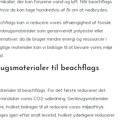
kalier, der kan forurene vand og luft. Når beachflags
, hvor de kan tage hundredvis af år om at nedbrydes.
achflags kan vi reducere vores afhængighed af fossile
brugsmaterialer som genanvendt polyester eller
ernativer, da de bruger mindre energi og ressourcer i
tige materialer kan vi bidrage til at bevare vores miljø
d.
ugsmaterialer til beachflags
rialer til beachflags. For det første reducerer det
 mindsker vores CO2-udledning. Genbrugsmaterialer
 hvilket bidrager til at reducere vores miljøaftryk.
s igen efter endt levetid, hvilket yderligere reducerer