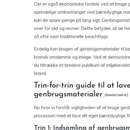
Der er også økonomiske fordele ved at bruge g
oprindelige omkostninger ved bæredygtige mater
kan de spare penge på lang sigt. Genbrugsmat
over for slid og revner. Dette betyder, at de h
så ofte som traditionelle beachflags.
Endelig kan brugen af genbrugsmaterialer til b
brands omdømme og image. Ved at demonstre
du tiltrække et bredere publikum af miljøbevid
brand.
Trin-for-trin guide til at l
genbrugsmaterialer
Nu hvor vi forstår vigtigheden af at bruge genb
processen med at lave dit eget bæredygtige fla
Trin 1: Indsamling af genbrugsm