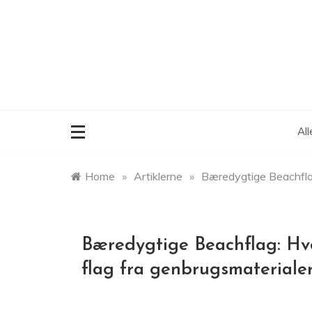
Skip
to
content
Al
Home
»
Artiklerne
»
Bæredygtige Beachflag
Bæredygtige Beachflag: Hvo
flag fra genbrugsmateriale