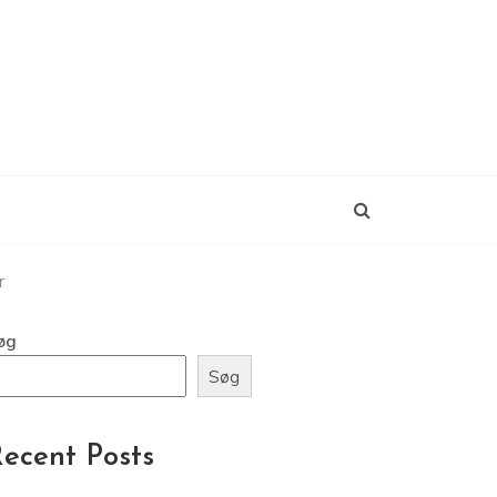
r
øg
Søg
ecent Posts