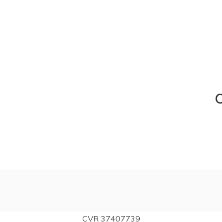
C
CVR 37407739