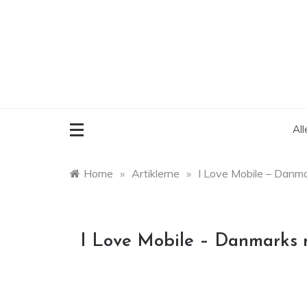
Skip
to
content
Al
Home
»
Artiklerne
»
I Love Mobile – Danma
I Love Mobile – Danmarks 