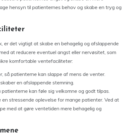
t tage hensyn til patienternes behov og skabe en tryg og
iliteter
k, er det vigtigt at skabe en behagelig og afslappende
ed at reducere eventuel angst eller nervøsitet, som
sikre komfortable ventefaciliteter:
r, så patienterne kan slappe af mens de venter.
r skaber en afslappende stemning.
å patienterne kan føle sig velkomne og godt tilpas.
e en stressende oplevelse for mange patienter. Ved at
ælpe med at gøre ventetiden mere behagelig og
mmene