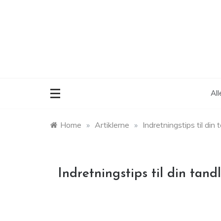
Skip
to
content
Al
Home
»
Artiklerne
»
Indretningstips til din
Indretningstips til din tand