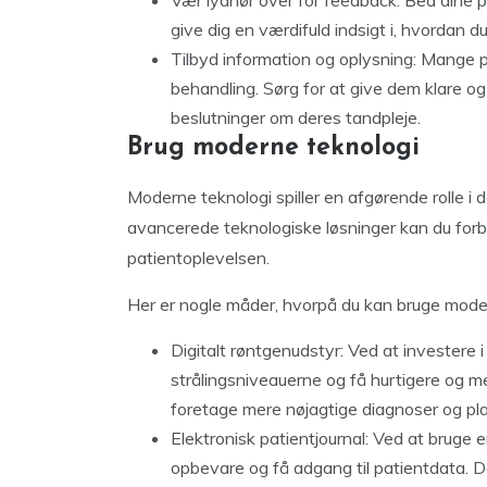
Vær lydhør over for feedback: Bed dine 
give dig en værdifuld indsigt i, hvordan d
Tilbyd information og oplysning: Mange 
behandling. Sørg for at give dem klare og
beslutninger om deres tandpleje.
Brug moderne teknologi
Moderne teknologi spiller en afgørende rolle i
avancerede teknologiske løsninger kan du for
patientoplevelsen.
Her er nogle måder, hvorpå du kan bruge moderne
Digitalt røntgenudstyr: Ved at investere 
strålingsniveauerne og få hurtigere og me
foretage mere nøjagtige diagnoser og pl
Elektronisk patientjournal: Ved at bruge 
opbevare og få adgang til patientdata. De