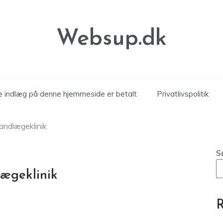
Websup.dk
le indlæg på denne hjemmeside er betalt
Privatlivspolitik
 tandlægeklinik
S
lægeklinik
R