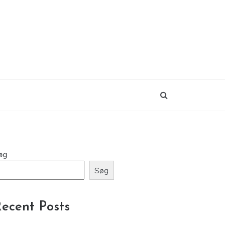
øg
Søg
ecent Posts