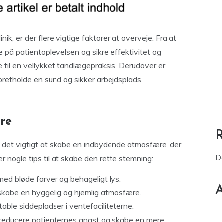
ik, er der flere vigtige faktorer at overveje. Fra at
 på patientoplevelsen og sikre effektivitet og
e til en vellykket tandlægepraksis. Derudover er
pretholde en sund og sikker arbejdsplads.
re
er det vigtigt at skabe en indbydende atmosfære, der
D
er nogle tips til at skabe den rette stemning:
 med bløde farver og behageligt lys.
A
skabe en hyggelig og hjemlig atmosfære.
able siddepladser i ventefaciliteterne.
educere patienternes angst og skabe en mere