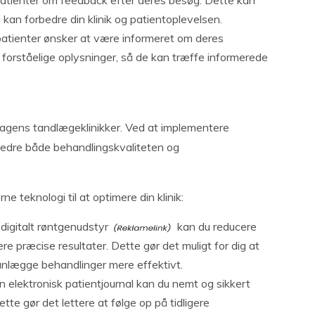
patienter om feedback efter deres besøg. Dette kan
u kan forbedre din klinik og patientoplevelsen.
patienter ønsker at være informeret om deres
 forståelige oplysninger, så de kan træffe informerede
 dagens tandlægeklinikker. Ved at implementere
bedre både behandlingskvaliteten og
 teknologi til at optimere din klinik:
i
digitalt røntgenudstyr
kan du reducere
re præcise resultater. Dette gør det muligt for dig at
anlægge behandlinger mere effektivt.
en elektronisk patientjournal kan du nemt og sikkert
tte gør det lettere at følge op på tidligere