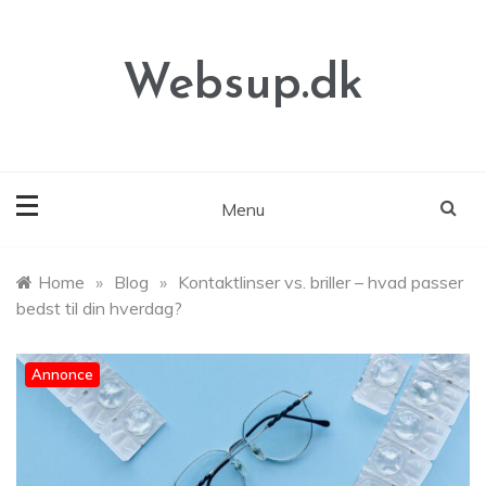
Skip
to
content
Websup.dk
Menu
Home
»
Blog
»
Kontaktlinser vs. briller – hvad passer
bedst til din hverdag?
Annonce