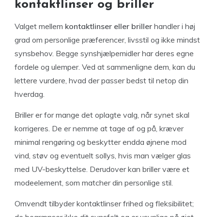
kontaktlinser og briller
Valget mellem
kontaktlinser eller briller
handler i høj
grad om personlige præferencer, livsstil og ikke mindst
synsbehov. Begge synshjælpemidler har deres egne
fordele og ulemper. Ved at sammenligne dem, kan du
lettere vurdere, hvad der passer bedst til netop din
hverdag.
Briller er for mange det oplagte valg, når synet skal
korrigeres. De er nemme at tage af og på, kræver
minimal rengøring og beskytter endda øjnene mod
vind, støv og eventuelt sollys, hvis man vælger glas
med UV-beskyttelse. Derudover kan briller være et
modeelement, som matcher din personlige stil.
Omvendt tilbyder kontaktlinser frihed og fleksibilitet;
de begrænser ikke dit synsfelt og er usynlige på øjet.