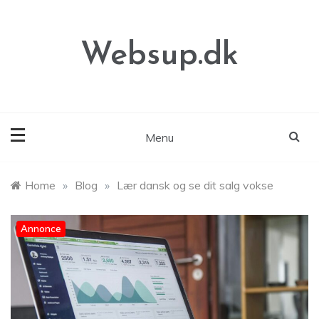
Skip
to
content
Websup.dk
Menu
Home
»
Blog
»
Lær dansk og se dit salg vokse
Annonce