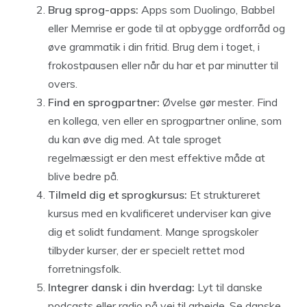
Brug sprog-apps:
Apps som Duolingo, Babbel
eller Memrise er gode til at opbygge ordforråd og
øve grammatik i din fritid. Brug dem i toget, i
frokostpausen eller når du har et par minutter til
overs.
Find en sprogpartner:
Øvelse gør mester. Find
en kollega, ven eller en sprogpartner online, som
du kan øve dig med. At tale sproget
regelmæssigt er den mest effektive måde at
blive bedre på.
Tilmeld dig et sprogkursus:
Et struktureret
kursus med en kvalificeret underviser kan give
dig et solidt fundament. Mange sprogskoler
tilbyder kurser, der er specielt rettet mod
forretningsfolk.
Integrer dansk i din hverdag:
Lyt til danske
podcasts eller radio på vej til arbejde. Se danske