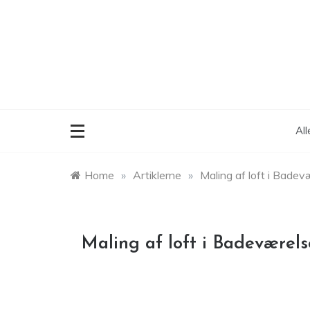
Skip
to
content
Al
Home
»
Artiklerne
»
Maling af loft i Badev
Maling af loft i Badeværels