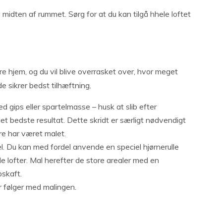
 midten af rummet. Sørg for at du kan tilgå hhele loftet
ore hjem, og du vil blive overrasket over, hvor meget
e sikrer bedst tilhæftning.
gips eller spartelmasse – husk at slib efter
et bedste resultat. Dette skridt er særligt nødvendigt
gere har været malet.
l. Du kan med fordel anvende en speciel hjørnerulle
e lofter. Mal herefter de store arealer med en
pskaft.
er følger med malingen.