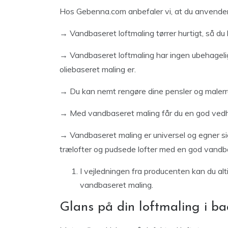
Hos Gebenna.com anbefaler vi, at du anvender 
→
Vandbaseret loftmaling tørrer hurtigt, så d
→
Vandbaseret loftmaling har ingen ubehagelige
oliebaseret maling er.
→
Du kan nemt rengøre dine pensler og maler
→
Med vandbaseret maling får du en god ved
→
Vandbaseret maling er universel og egner sig
trælofter og pudsede lofter med en god vandba
I vejledningen fra producenten kan du alt
vandbaseret maling.
Glans på din loftmaling i b