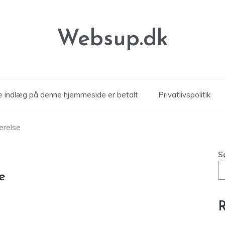
Websup.dk
le indlæg på denne hjemmeside er betalt
Privatlivspolitik
ærelse
S
e
R