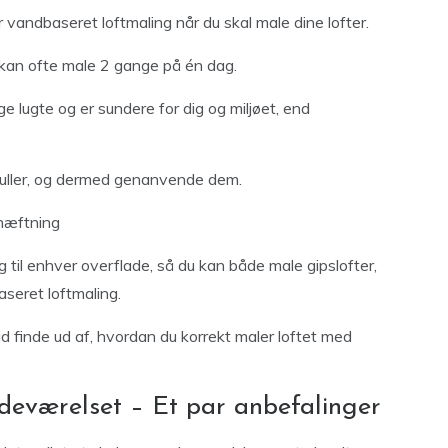
vandbaseret loftmaling når du skal male dine lofter.
u kan ofte male 2 gange på én dag.
 lugte og er sundere for dig og miljøet, end
ruller, og dermed genanvende dem.
hæftning
 til enhver overflade, så du kan både male gipslofter,
seret loftmaling.
id finde ud af, hvordan du korrekt maler loftet med
adeværelset – Et par anbefalinger