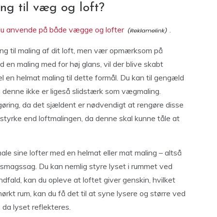
 til væg og loft?
du anvende på både vægge og lofter
.
ng til maling af dit loft, men vær opmærksom på
d en maling med for høj glans, vil der blive skabt
 en helmat maling til dette formål. Du kan til gengæld
da denne ikke er ligeså slidstærk som vægmaling.
ngøring, da det sjældent er nødvendigt at rengøre disse
dstyrke end loftmalingen, da denne skal kunne tåle at
le sine lofter med en helmat eller mat maling – altså
n smagssag. Du kan nemlig styre lyset i rummet ved
indfald, kan du opleve at loftet giver genskin, hvilket
 mørkt rum, kan du få det til at syne lysere og større ved
 da lyset reflekteres.