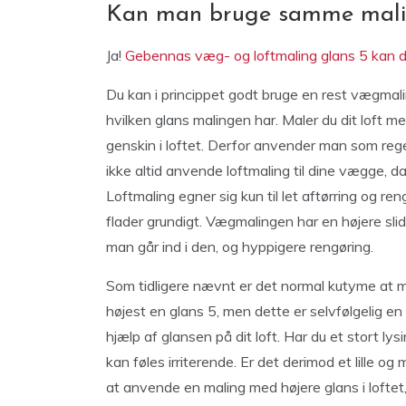
Kan man bruge samme maling
Ja!
Gebennas væg- og loftmaling glans 5 kan 
Du kan i princippet godt bruge en rest vægmali
hvilken glans malingen har. Maler du dit loft me
genskin i loftet. Derfor anvender man som regel
ikke altid anvende loftmaling til dine vægge, 
Loftmaling egner sig kun til let aftørring og re
flader grundigt. Vægmalingen har en højere sli
man går ind i den, og hyppigere rengøring.
Som tidligere nævnt er det normal kutyme at ma
højest en glans 5, men dette er selvfølgelig e
hjælp af glansen på dit loft. Har du et stort lys
kan føles irriterende. Er det derimod et lille og
at anvende en maling med højere glans i loftet,