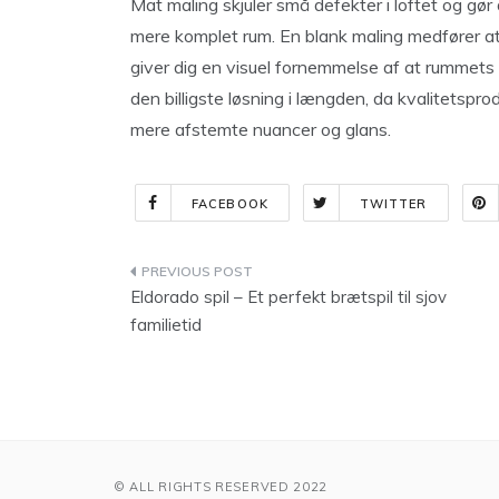
Mat maling skjuler små defekter i loftet og gør
mere komplet rum. En blank maling medfører at 
giver dig en visuel fornemmelse af at rummets hø
den billigste løsning i længden, da kvalitetspro
mere afstemte nuancer og glans.
FACEBOOK
TWITTER
Indlægsnavigation
Eldorado spil – Et perfekt brætspil til sjov
familietid
© ALL RIGHTS RESERVED 2022