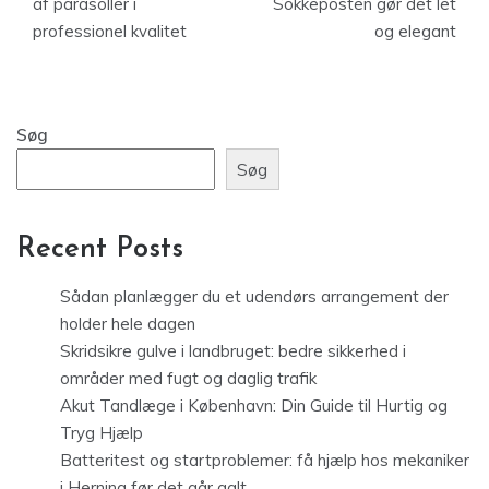
af parasoller i
Sokkeposten gør det let
professionel kvalitet
og elegant
Søg
Søg
Recent Posts
Sådan planlægger du et udendørs arrangement der
holder hele dagen
Skridsikre gulve i landbruget: bedre sikkerhed i
områder med fugt og daglig trafik
Akut Tandlæge i København: Din Guide til Hurtig og
Tryg Hjælp
Batteritest og startproblemer: få hjælp hos mekaniker
i Herning før det går galt