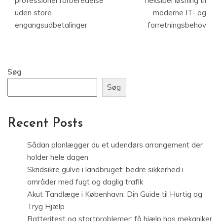
professionel forberedelse
fleksibel løsning til
uden store
moderne IT- og
engangsudbetalinger
forretningsbehov
Søg
Søg
Recent Posts
Sådan planlægger du et udendørs arrangement der
holder hele dagen
Skridsikre gulve i landbruget: bedre sikkerhed i
områder med fugt og daglig trafik
Akut Tandlæge i København: Din Guide til Hurtig og
Tryg Hjælp
Batteritest og startproblemer: få hjælp hos mekaniker