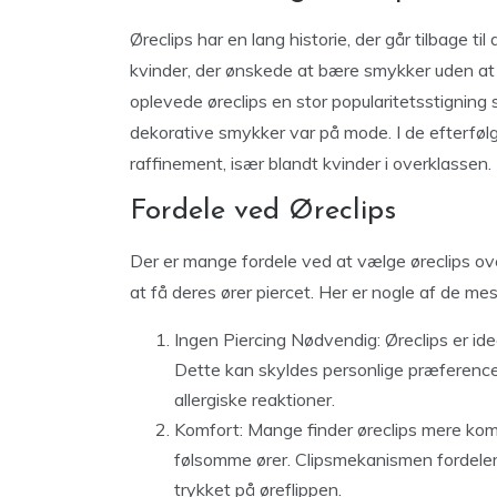
Øreclips har en lang historie, der går tilbage t
kvinder, der ønskede at bære smykker uden at 
oplevede øreclips en stor popularitetsstignin
dekorative smykker var på mode. I de efterføl
raffinement, især blandt kvinder i overklassen.
Fordele ved Øreclips
Der er mange fordele ved at vælge øreclips over
at få deres ører piercet. Her er nogle af de m
Ingen Piercing Nødvendig: Øreclips er idee
Dette kan skyldes personlige præferencer,
allergiske reaktioner.
Komfort: Mange finder øreclips mere komfo
følsomme ører. Clipsmekanismen fordeler
trykket på øreflippen.