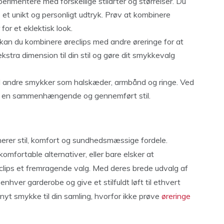
rimentere med forskellige stilarter og størrelser. Du
 et unikt og personligt udtryk. Prøv at kombinere
or et eklektisk look.
e, kan du kombinere øreclips med andre øreringe for at
kstra dimension til din stil og gøre dit smykkevalg
d andre smykker som halskæder, armbånd og ringe. Ved
be en sammenhængende og gennemført stil.
nerer stil, komfort og sundhedsmæssige fordele.
mfortable alternativer, eller bare elsker at
reclips et fremragende valg. Med deres brede udvalg af
nhver garderobe og give et stilfuldt løft til ethvert
 nyt smykke til din samling, hvorfor ikke prøve
øreringe