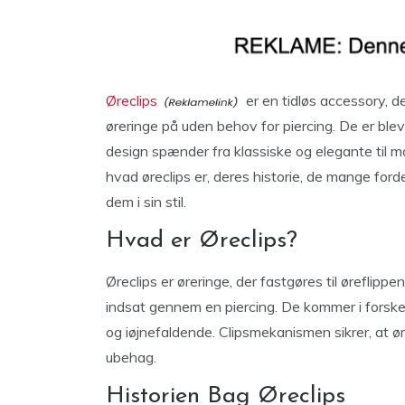
Øreclips
er en tidløs accessory, d
øreringe på uden behov for piercing. De er bl
design spænder fra klassiske og elegante til mod
hvad øreclips er, deres historie, de mange for
dem i sin stil.
Hvad er Øreclips?
Øreclips er øreringe, der fastgøres til øreflipp
indsat gennem en piercing. De kommer i forskell
og iøjnefaldende. Clipsmekanismen sikrer, at ø
ubehag.
Historien Bag Øreclips