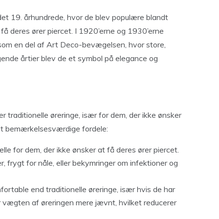
il det 19. århundrede, hvor de blev populære blandt
få deres ører piercet. I 1920’erne og 1930’erne
g som en del af Art Deco-bevægelsen, hvor store,
gende årtier blev de et symbol på elegance og
 traditionelle øreringe, især for dem, der ikke ønsker
est bemærkelsesværdige fordele:
lle for dem, der ikke ønsker at få deres ører piercet.
 frygt for nåle, eller bekymringer om infektioner og
rtable end traditionelle øreringe, især hvis de har
 vægten af øreringen mere jævnt, hvilket reducerer