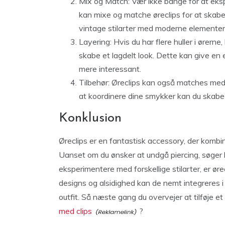
Mix og Match: Vær ikke bange for at ekspe
kan mixe og matche øreclips for at skabe
vintage stilarter med moderne elementer f
Layering: Hvis du har flere huller i ørern
skabe et lagdelt look. Dette kan give en e
mere interessant.
Tilbehør: Øreclips kan også matches me
at koordinere dine smykker kan du ska
Konklusion
Øreclips er en fantastisk accessory, der kombi
Uanset om du ønsker at undgå piercing, søger ko
eksperimentere med forskellige stilarter, er ø
designs og alsidighed kan de nemt integreres i e
outfit. Så næste gang du overvejer at tilføje et
med clips
?