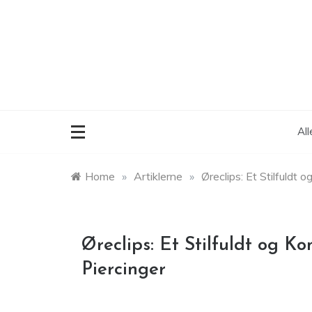
Skip
to
content
Al
Home
»
Artiklerne
»
Øreclips: Et Stilfuldt 
Øreclips: Et Stilfuldt og Ko
Piercinger