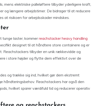
mens elektriske palleløftere tilbyder yderligere kraft,
ver og længere arbejdstimer. De bidrager til at reducere
s at risikoen for arbejdsskader mindskes.
ster
et tunge laster, kommer
reachstacker heavy handling
pecifikt designet til at håndtere store containere og er
ift. Reachstackers tilbyder en unik rækkevidde og
inere i store højder og flytte dem effektivt over de
des og trække sig ind, hvilket gør dem ekstremt
tunge håndteringsbehov. Reachstackers har også den
gods, hvilket sparer værdifuld tid og reducerer operativ
ftere og reachstackers