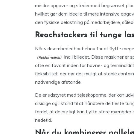
mindre opgaver og steder med begrænset plads, 
hvilket gør dem ideelle til mere intensive opga
den fysiske belastning på medarbejdere, sålede
Reachstackers til tunge la
Når virksomheder har behov for at flytte meg
ind i billedet. Disse maskiner er s
ofte en favorit inden for havne- og terminaldr
fleksibilitet, der gør det muligt at stable conta
nødvendige afstande.
De er udstyret med teleskoparme, der kan udvi
alsidige og i stand til at håndtere de fleste 
fordel, at de hurtigt kan flytte store mængder 
nedetid.
Når du kombinerer pallelø