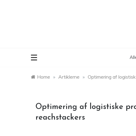
Skip
to
content
Al
Home
»
Artiklerne
»
Optimering af logistis
Optimering af logistiske pr
reachstackers