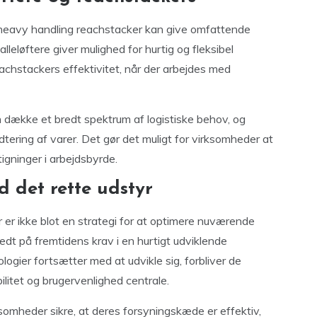
 heavy handling reachstacker kan give omfattende
lleløftere giver mulighed for hurtig og fleksibel
eachstackers effektivitet, når der arbejdes med
 dække et bredt spektrum af logistiske behov, og
tering af varer. Det gør det muligt for virksomheder at
tigninger i arbejdsbyrde.
d det rette udstyr
r er ikke blot en strategi for at optimere nuværende
dt på fremtidens krav i en hurtigt udviklende
ogier fortsætter med at udvikle sig, forbliver de
ilitet og brugervenlighed centrale.
ksomheder sikre, at deres forsyningskæde er effektiv,