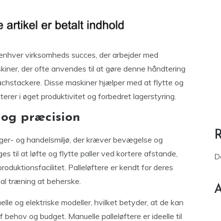
 enhver virksomheds succes, der arbejder med
skiner, der ofte anvendes til at gøre denne håndtering
eachstackere. Disse maskiner hjælper med at flytte og
lterer i øget produktivitet og forbedret lagerstyring.
et og præcision
lager- og handelsmiljø, der kræver bevægelse og
es til at løfte og flytte paller ved kortere afstande,
D
roduktionsfacilitet. Palleløftere er kendt for deres
al træning at beherske.
A
uelle og elektriske modeller, hvilket betyder, at de kan
f behov og budget. Manuelle palleløftere er ideelle til