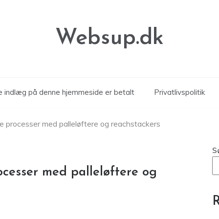
Websup.dk
le indlæg på denne hjemmeside er betalt
Privatlivspolitik
ke processer med palleløftere og reachstackers
S
ocesser med palleløftere og
R