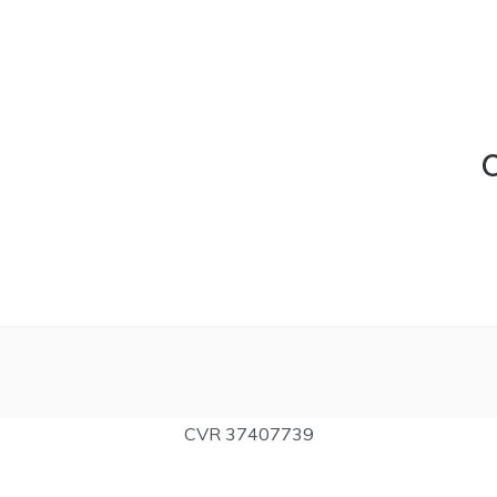
C
CVR 37407739