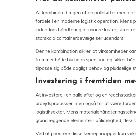
At kombinere brugen af en palleløfter med en
fordele i en moderne logistik operation. Mens pa
indendørs håndtering af mindre laster, sikrer r
storskala containerbevægelser udendørs.
Denne kombination sikrer, at virksomheder kan
fremmer både hurtig ekspedition og sikker hånd
tilpasse sig både dagligt behov og pludselige s
Investering i fremtiden me
At investere i en palleløfter og en reachstacke
arbejdsprocesser, men også for at være forbere
logistiksektor. Mens materialehåndteringsteknol
grundlæggende elementer i pålidelighed, fleksib
Ved at prioritere disse kerneprincipper kan vir