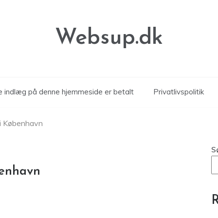
Websup.dk
le indlæg på denne hjemmeside er betalt
Privatlivspolitik
 i København
S
benhavn
R