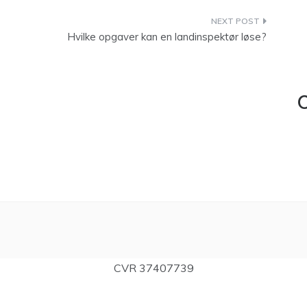
Hvilke opgaver kan en landinspektør løse?
C
CVR 37407739