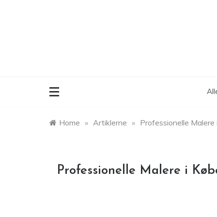
Skip
to
content
Al
Home
»
Artiklerne
»
Professionelle Malere
Professionelle Malere i Kø