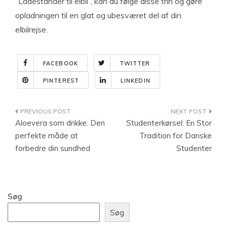
“Ladestander til elbil”, kan du følge disse trin og gøre
opladningen til en glat og ubesværet del af din
elbilrejse.
FACEBOOK
TWITTER
PINTEREST
LINKEDIN
Indlægsnavigation
Aloevera som drikke: Den
Studenterkørsel: En Stor
perfekte måde at
Tradition for Danske
forbedre din sundhed
Studenter
Søg
Søg