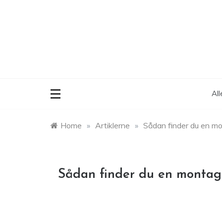
Skip
to
content
Al
Home
»
Artiklerne
»
Sådan finder du en mo
Sådan finder du en montage