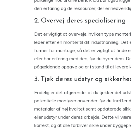
pålidelige nok til dine behov. Du bør også kigge 
den erfaring og de ressourcer, der er nødvendi
2. Overvej deres specialisering
Det er vigtigt at overveje, hvilken type monter
leder efter en montør til dit industrianlæg. Det e
former for montage, så det er vigtigt at finde 
eller har erfaring med den, før du hyrer dem. De
pågældende opgave og er i stand til at levere kva
3. Tjek deres udstyr og sikker
Endelig er det afgørende, at du tjekker det ud
potentielle montører anvender, før du træffer d
materialer af høj kvalitet samt opdaterede sikk
eller udstyr under deres arbejde. Dette vil være 
korrekt, og at alle forbliver sikre under bygge