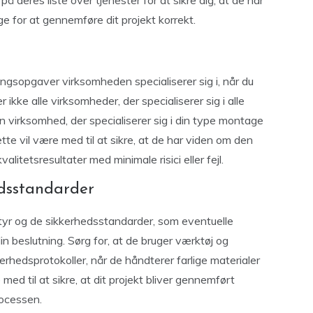
på deres liste over tjenester for at sikre dig, at de har
ge for at gennemføre dit projekt korrekt.
ingsopgaver virksomheden specialiserer sig i, når du
r ikke alle virksomheder, der specialiserer sig i alle
en virksomhed, der specialiserer sig i din type montage
tte vil være med til at sikre, at de har viden om den
litetsresultater med minimale risici eller fejl.
hedsstandarder
styr og de sikkerhedsstandarder, som eventuelle
in beslutning. Sørg for, at de bruger værktøj og
erhedsprotokoller, når de håndterer farlige materialer
med til at sikre, at dit projekt bliver gennemført
processen.