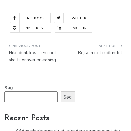
FACEBOOK
TWITTER
PINTEREST
LINKEDIN
Indlægsnavigation
Nike dunk low – en cool
Rejse rundt i udlandet
sko til enhver anledning
Søg
Søg
Recent Posts
Sådan planlægger du et udendørs arrangement der