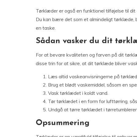
Tørklæder er også en funktionel tilføjelse til d
Du kan bære det som et almindeligt tørklæde,
en taske.
Sådan vasker du dit tørkl
For at bevare kvaliteten og farven på dit tørkl
disse trin for at sikre, at dit tørklæde bliver vas
Læs altid vaskeanvisningerne på tørklæde
Brug et blødt vaskemiddel, såsom en speci
Vask tørklædet i koldt vand.
Tør tørklædet i en form for lufttørring, så
Undgå at tørre tørklædet i tørretumblere
Opsummering
Tørklæder er en værdifuld tilføjelse til enhver 