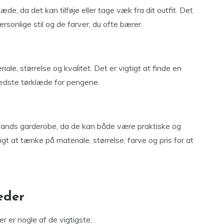
læde, da det kan tilføje eller tage væk fra dit outfit. Det
personlige stil og de farver, du ofte bærer.
ale, størrelse og kvalitet. Det er vigtigt at finde en
 bedste tørklæde for pengene.
r mands garderobe, da de kan både være praktiske og
tigt at tænke på materiale, størrelse, farve og pris for at
æder
r er nogle af de vigtigste: