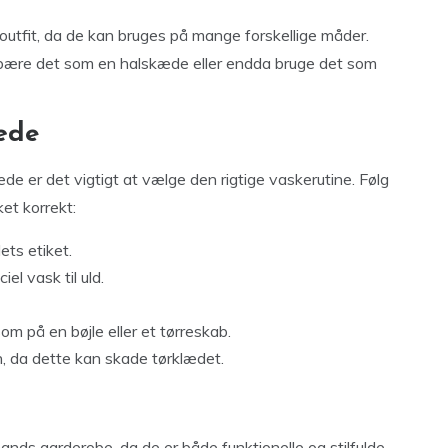
it outfit, da de kan bruges på mange forskellige måder.
 bære det som en halskæde eller endda bruge det som
æde
æde er det vigtigt at vælge den rigtige vaskerutine. Følg
ket korrekt:
ts etiket.
el vask til uld.
som på en bøjle eller et tørreskab.
n, da dette kan skade tørklædet.
mands garderobe, da de er både funktionelle og stilfulde.