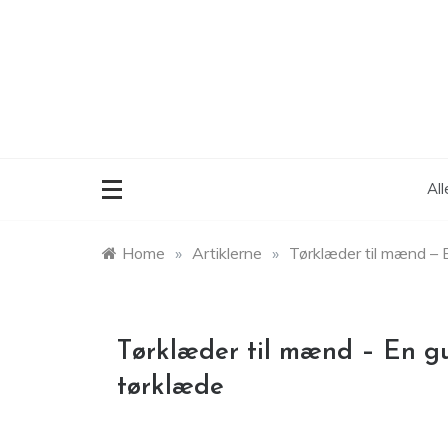
Skip
to
content
Al
Home
»
Artiklerne
»
Tørklæder til mænd – E
Tørklæder til mænd – En gu
tørklæde