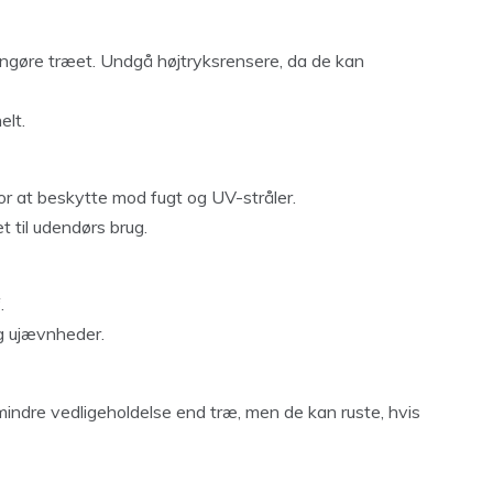
rengøre træet. Undgå højtryksrensere, da de kan
elt.
for at beskytte mod fugt og UV-stråler.
t til udendørs brug.
.
 og ujævnheder.
ndre vedligeholdelse end træ, men de kan ruste, hvis