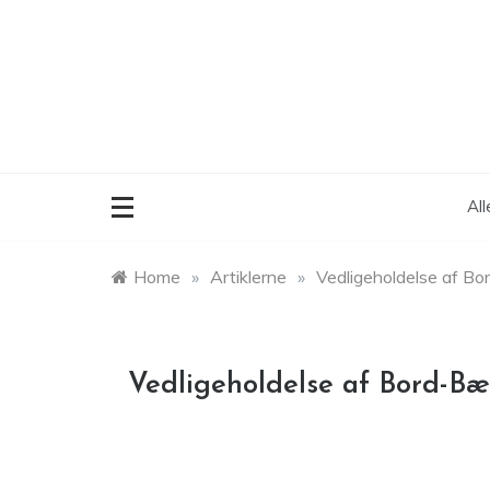
Skip
to
content
Al
Home
»
Artiklerne
»
Vedligeholdelse af B
Vedligeholdelse af Bord-B