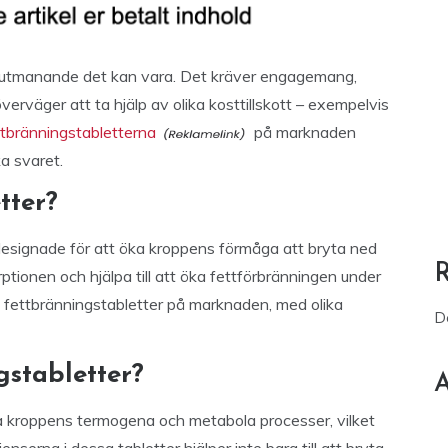
hur utmanande det kan vara. Det kräver engagemang,
erväger att ta hjälp av olika kosttillskott – exempelvis
ttbränningstabletterna
på marknaden
a svaret.
tter?
 designade för att öka kroppens förmåga att bryta ned
tionen och hjälpa till att öka fettförbränningen under
av fettbränningstabletter på marknaden, med olika
D
stabletter?
A
a kroppens termogena och metabola processer, vilket