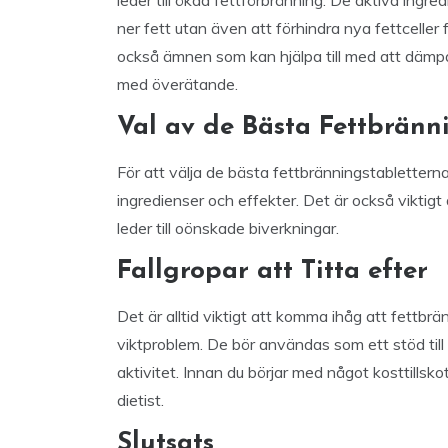
leder till ökad fettförbränning. De aktiva ingred
ner fett utan även att förhindra nya fettceller 
också ämnen som kan hjälpa till med att dämpa 
med överätande.
Val av de Bästa Fettbränn
För att välja de bästa fettbränningstablettern
ingredienser och effekter. Det är också viktigt 
leder till oönskade biverkningar.
Fallgropar att Titta efter
Det är alltid viktigt att komma ihåg att fettbr
viktproblem. De bör användas som ett stöd til
aktivitet. Innan du börjar med något kosttillskot
dietist.
Slutsats