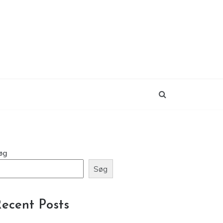
øg
Søg
ecent Posts