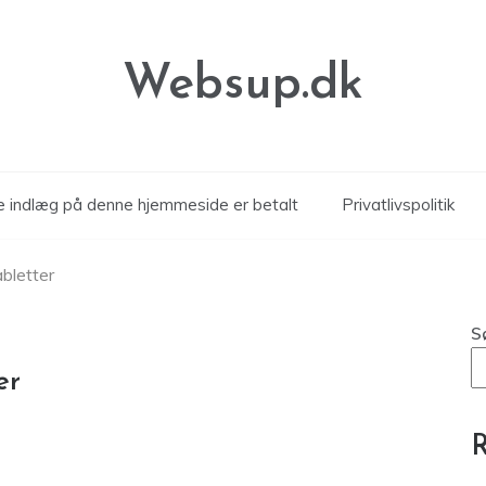
Websup.dk
le indlæg på denne hjemmeside er betalt
Privatlivspolitik
bletter
S
er
R