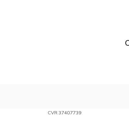
C
CVR 37407739