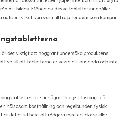
ienserna i dessa tabletter hjälper inte bara till att bryta
från att bildas. Många av dessa tabletter innehåller
aptiten, vilket kan vara till hjälp för dem som kämpar
ingstabletterna
a är det viktigt att noggrant undersöka produktens
att se till att tabletterna är säkra att använda och inte
änningstabletter inte är någon “magisk lösning” på
l en hälsosam kosthållning och regelbunden fysisk
t är det alltid bäst att rådgöra med en läkare eller