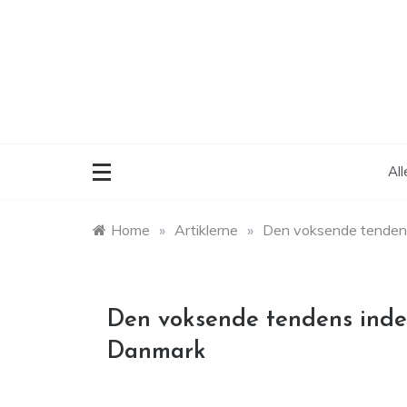
Skip
to
content
Al
Home
»
Artiklerne
»
Den voksende tendens 
Den voksende tendens inden
Danmark