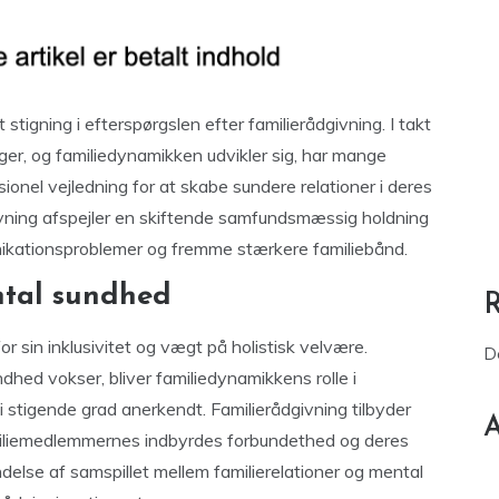
tigning i efterspørgslen efter familierådgivning. I takt
ger, og familiedynamikken udvikler sig, har mange
ionel vejledning for at skabe sundere relationer i deres
givning afspejler en skiftende samfundsmæssig holdning
munikationsproblemer og fremme stærkere familiebånd.
ental sundhed
r sin inklusivitet og vægt på holistisk velvære.
D
ed vokser, bliver familiedynamikkens rolle i
stigende grad anerkendt. Familierådgivning tilbyder
A
amiliemedlemmernes indbyrdes forbundethed og deres
lse af samspillet mellem familierelationer og mental