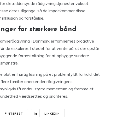
 for skræddersyede rådgivningstjenester vokset.
ilpasse deres tilgange, så de imødekommer disse
 inklusion og forståelse.
inger for stærkere bånd
familierådgivning i Danmark er familiernes proaktive
 før de eskalerer. I stedet for at vente på, at der opstår
rebyggende foranstaltning for at opbygge sundere
nsmønstre.
e blot en hurtig løsning på et problemfyldt forhold; det
 flere familier anerkender rådgivningens
dsynligvis få endnu større momentum og fremme et
undethed værdsættes og prioriteres.
PINTEREST
LINKEDIN