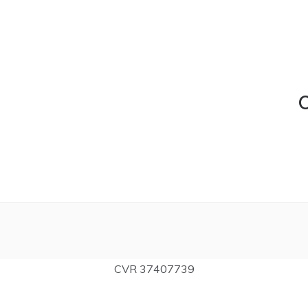
C
CVR 37407739