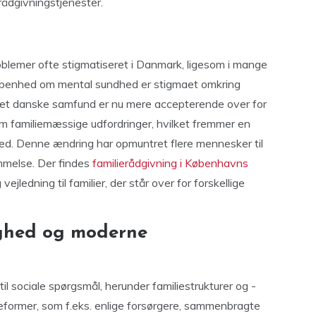
rådgivningstjenester.
problemer ofte stigmatiseret i Danmark, ligesom i mange
åbenhed om mental sundhed er stigmaet omkring
 Det danske samfund er nu mere accepterende over for
em familiemæssige udfordringer, hvilket fremmer en
ed. Denne ændring har opmuntret flere mennesker til
mmelse. Der findes
familierådgivning i Københavns
ejledning til familier, der står over for forskellige
ghed og moderne
il sociale spørgsmål, herunder familiestrukturer og -
lieformer, som f.eks. enlige forsørgere, sammenbragte