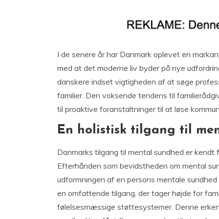
I de senere år har Danmark oplevet en markant s
med at det moderne liv byder på nye udfordrin
danskere indset vigtigheden af at søge profess
familier. Den voksende tendens til familieråd
til proaktive foranstaltninger til at løse kom
En holistisk tilgang til m
Danmarks tilgang til mental sundhed er kendt fo
Efterhånden som bevidstheden om mental sundh
udformningen af en persons mentale sundhed i 
en omfattende tilgang, der tager højde for f
følelsesmæssige støttesystemer. Denne erkende