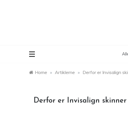
Skip
to
content
Al
Home
»
Artiklerne
»
Derfor er Invisalign ski
Derfor er Invisalign skinner