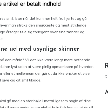
s smil. Især når det kommer helt fra hjertet og går
å bliver man straks den smukkeste og mest strålende
ge årsager føle sig forlegent over sine tænder og
e.
rne ud med usynlige skinner
 på den måde? Vil det ikke være langt mere befriende
 du har lyst uden at være pinlig opmærksom på hvordan
 eller et mellemrum der gør at du ikke ønsker at vise
D
give dig dit smil tilbage.
A
kal gå med en stor bøjle i metal ligesom nogle af dine
 vil være endnu mere pinligt hvis folk kan se at du vil