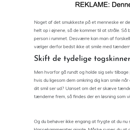
Noget af det smukkeste på et menneske er dere
helt op i øjnene, så de kommer til at stråle. S
person i rummet. Desværre kan man af forskelli
vælger derfor bedst ikke at smile med tændern
Skift de tydelige togskinne
Men hvorfor gå rundt og holde sig selv tilbage
hvis du ligesom dem omkring dig kan smile når
dit smil ser ud? Uanset om det er skæve tænder
tænderne frem, så findes der en løsning som vil 
Og du behøver ikke engang at frygte at du nu s
klassekammerater gjorde. Måske synes du at det