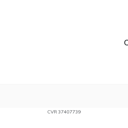
C
CVR 37407739