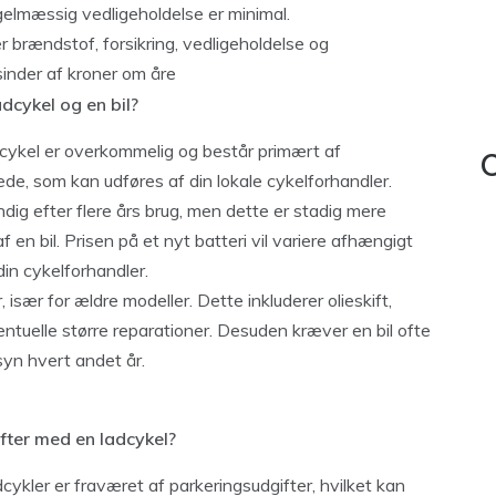
gelmæssig vedligeholdelse er minimal.
er brændstof, forsikring, vedligeholdelse og
usinder af kroner om åre
dcykel og en bil?
adcykel er overkommelig og består primært af
C
e, som kan udføres af din lokale cykelforhandler.
dig efter flere års brug, men dette er stadig mere
en bil. Prisen på et nyt batteri vil variere afhængigt
in cykelforhandler.
, især for ældre modeller. Dette inkluderer olieskift,
ntuelle større reparationer. Desuden kræver en bil ofte
syn hvert andet år.
fter med en ladcykel?
dcykler er fraværet af parkeringsudgifter, hvilket kan