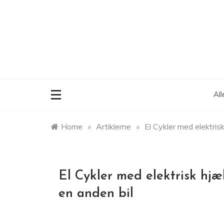
Skip
to
content
Al
Home
»
Artiklerne
»
El Cykler med elektrisk
El Cykler med elektrisk hjæl
en anden bil