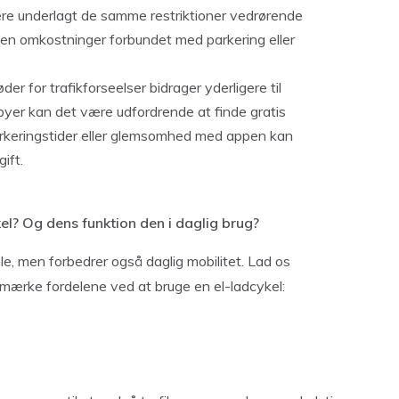
ære underlagt de samme restriktioner vedrørende
ingen omkostninger forbundet med parkering eller
øder for trafikforseelser bidrager yderligere til
 byer kan det være udfordrende at finde gratis
parkeringstider eller glemsomhed med appen kan
ift.
l? Og dens funktion den i daglig brug?
le, men forbedrer også daglig mobilitet. Lad os
 mærke fordelene ved at bruge en el-ladcykel: