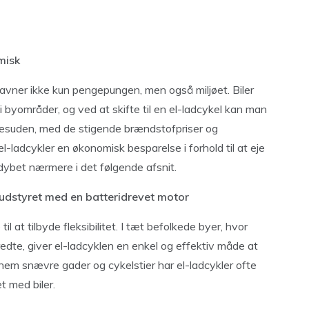
misk
gavner ikke kun pengepungen, men også miljøet. Biler
 i byområder, og ved at skifte til en el-ladcykel kan man
Desuden, med de stigende brændstofpriser og
-ladcykler en økonomisk besparelse i forhold til at eje
ddybet nærmere i det følgende afsnit.
l udstyret med en batteridrevet motor
il at tilbyde fleksibilitet. I tæt befolkede byer, hvor
redte, giver el-ladcyklen en enkel og effektiv måde at
m snævre gader og cykelstier har el-ladcykler ofte
t med biler.