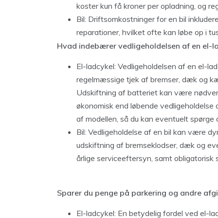
koster kun få kroner per opladning, og re
Bil: Driftsomkostninger for en bil inkluder
reparationer, hvilket ofte kan løbe op i t
Hvad indebærer vedligeholdelsen af en el-la
El-ladcykel: Vedligeholdelsen af en el-l
regelmæssige tjek af bremser, dæk og kæd
Udskiftning af batteriet kan være nødven
økonomisk end løbende vedligeholdelse af 
af modellen, så du kan eventuelt spørge d
Bil: Vedligeholdelse af en bil kan være dyr
udskiftning af bremseklodser, dæk og eve
årlige serviceeftersyn, samt obligatorisk 
Sparer du penge på parkering og andre afgi
El-ladcykel: En betydelig fordel ved el-la