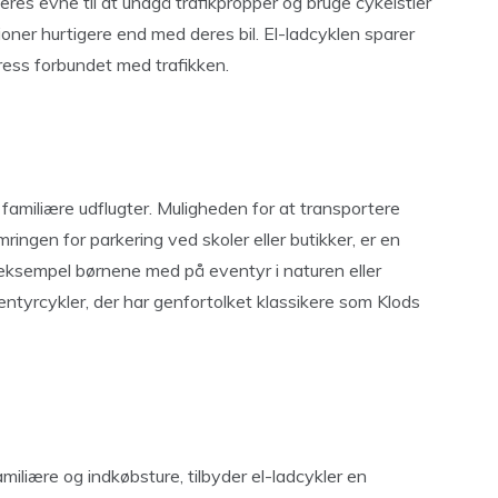
Deres evne til at undgå trafikpropper og bruge cykelstier
oner hurtigere end med deres bil. El-ladcyklen sparer
ress forbundet med trafikken.
l familiære udflugter. Muligheden for at transportere
ingen for parkering ved skoler eller butikker, er en
 eksempel børnene med på eventyr i naturen eller
ntyrcykler, der har genfortolket klassikere som Klods
iliære og indkøbsture, tilbyder el-ladcykler en