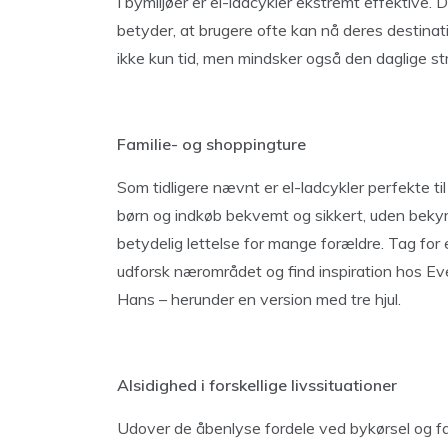
I bymiljøer er el-ladcykler ekstremt effektive. 
betyder, at brugere ofte kan nå deres destinati
ikke kun tid, men mindsker også den daglige st
Familie- og shoppingture
Som tidligere nævnt er el-ladcykler perfekte ti
børn og indkøb bekvemt og sikkert, uden bekymr
betydelig lettelse for mange forældre. Tag for
udforsk nærområdet og find inspiration hos Eve
Hans – herunder en version med tre hjul.
Alsidighed i forskellige livssituationer
Udover de åbenlyse fordele ved bykørsel og fam