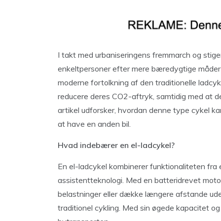
I takt med urbaniseringens fremmarch og stigen
enkeltpersoner efter mere bæredygtige måder a
moderne fortolkning af den traditionelle ladcyke
reducere deres CO2-aftryk, samtidig med at d
artikel udforsker, hvordan denne type cykel kan
at have en anden bil.
Hvad indebærer en el-ladcykel?
En el-ladcykel kombinerer funktionaliteten fra
assistentteknologi. Med en batteridrevet motor 
belastninger eller dække længere afstande ude
traditionel cykling. Med sin øgede kapacitet og