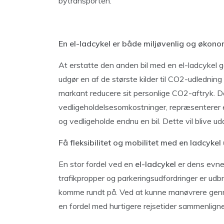
bytransporten.
En el-ladcykel er både miljøvenlig og økono
At erstatte den anden bil med en el-ladcykel 
udgør en af de største kilder til CO2-udledning
markant reducere sit personlige CO2-aftryk. 
vedligeholdelsesomkostninger, repræsenterer el
og vedligeholde endnu en bil. Dette vil blive u
Få fleksibilitet og mobilitet med en ladcyke
En stor fordel ved en
el-ladcykel
er dens evne t
trafikpropper og parkeringsudfordringer er udb
komme rundt på. Ved at kunne manøvrere genne
en fordel med hurtigere rejsetider sammenligne