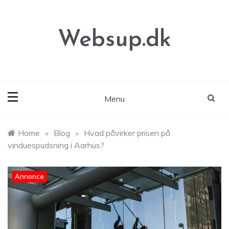
Skip
to
content
Websup.dk
Menu
Home
»
Blog
»
Hvad påvirker prisen på
vinduespudsning i Aarhus?
Annonce