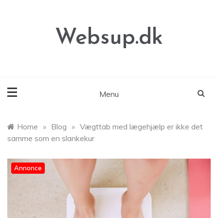
Skip
to
content
Websup.dk
Menu
Home
»
Blog
»
Vægttab med lægehjælp er ikke det
samme som en slankekur
Annonce