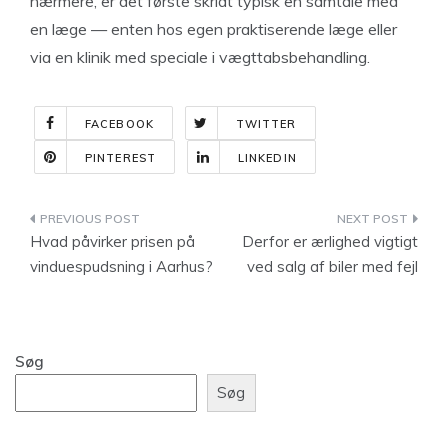
nærmere, er det første skridt typisk en samtale med
en læge — enten hos egen praktiserende læge eller
via en klinik med speciale i vægttabsbehandling.
FACEBOOK
TWITTER
PINTEREST
LINKEDIN
Indlægsnavigation
Hvad påvirker prisen på
Derfor er ærlighed vigtigt
vinduespudsning i Aarhus?
ved salg af biler med fejl
Søg
Søg