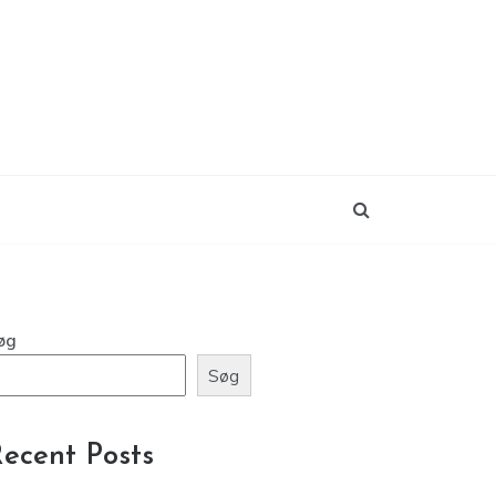
øg
Søg
ecent Posts