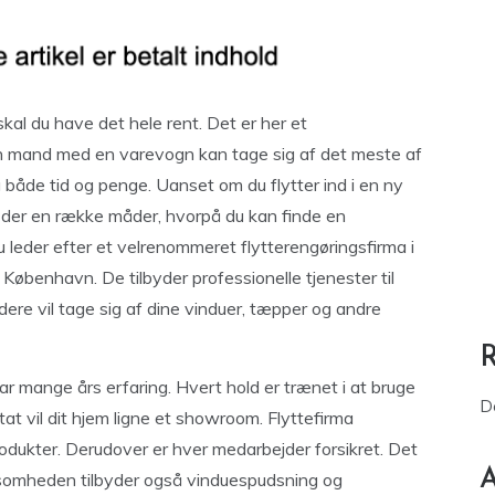
, skal du have det hele rent. Det er her et
n mand med en varevogn kan tage sig af det meste af
g både tid og penge. Uanset om du flytter ind i en ny
 er der en række måder, hvorpå du kan finde en
u leder efter et velrenommeret flytterengøringsfirma i
København. De tilbyder professionelle tjenester til
re vil tage sig af dine vinduer, tæpper og andre
r mange års erfaring. Hvert hold er trænet i at bruge
D
at vil dit hjem ligne et showroom. Flyttefirma
odukter. Derudover er hver medarbejder forsikret. Det
A
rksomheden tilbyder også vinduespudsning og