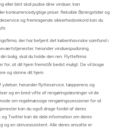
 eller blot skal pudse dine vinduer, kan
onkurrencedygtige priser, fleksible åbningstider og
deservice og fremragende sikkerhedsrekord kan du
fri.
ngsfirma, der har betjent det københavnske samfund i
iceværtstjenester, herunder vinduespudsning,
in bolig, skal du holde den ren. Flyttefirma
for, at dit hjem fremstår bedst muligt. De vil bruge
ere og skinne dit hjem.
f ydelser, herunder flytteservice, tæpperens og
ser og en bred vifte af rengøringsløsninger vil de
nmode om regelmæssige rengøringssessioner for at
tjenester kan du også drage fordel af deres
 og Twitter kan de dele information om deres
 og en skriveassistent. Alle deres ansatte er