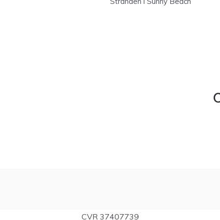
Stranden i Sunny Beach
C
CVR 37407739