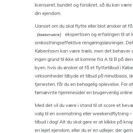
licenseret, bundet og forsikret, så du kan være 
din ejendom.
Uanset om du skal flytte eller blot ønsker at f
ekspertisen og erfaringen til at l
omkostningseffektive rengøringsløsninger. Det 
København kan være træls, men det behøver det h
ingen grund til ikke at komme fra A til B på den
byen, hvis du ønsker at få et flyttetilbud i Kø
virksomheder tilbyde et tilbud på minutbasis, der
tjenesten, får du en behagelig oplevelse. For 
førnævnte hjemmesider en brugervenlig online
Med det vil du være i stand til at score et bev
valg til en overnatning eller weekendflytning 
tilbud i dag! Alt du skal gøre er at klikke på k
en lejet ejendom, eller du er en udlejer, der gern