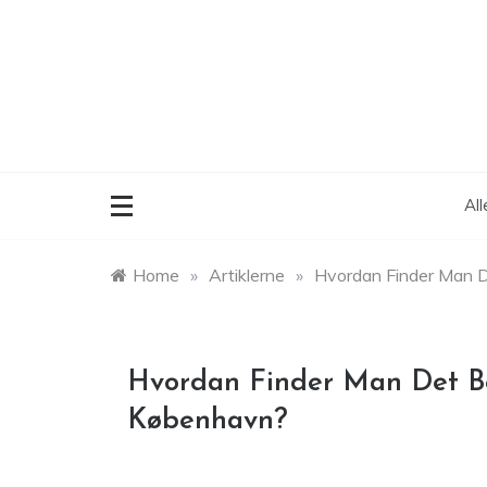
Skip
to
content
Al
Home
»
Artiklerne
»
Hvordan Finder Man D
Hvordan Finder Man Det Be
København?