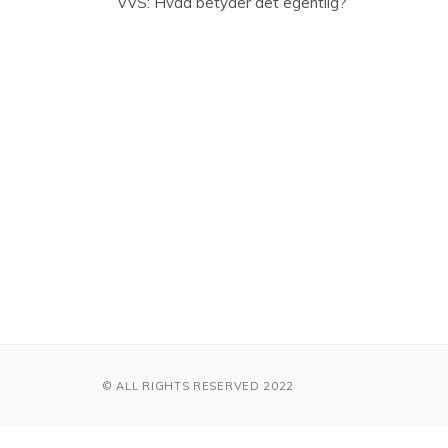
VVS: Hvad betyder det egentlig?
© ALL RIGHTS RESERVED 2022