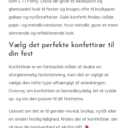
som CTI Party. Disse rør giver et eksklusivt og
glamourøst look til fester og bruges ofte til bryllupper,
gallaer og nytårsaftener. Guld-konfetti findes i både
papir- og metallicversioner, hvor metallic giver et mere
skinnende og reflekterende look.
Vælg det perfekte konfettirør til
din fest
Konfettirør er en fantastisk måde at skabe en
uforglemmelig feststemning, men det er vigtigt at
vælge den rette type afhængigt af anledningen.
Overvej, om konfettien er bionedbrydelig, let at rydde
op, og om den passer til dit festtema.
Uanset om det er til gender-reveal, bryllup, nytår eller
en anden festlig lejlighed, findes der et konfettirør, der
vil give din begivenhed et ekstra pift.