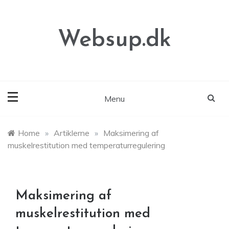
Skip
to
content
Websup.dk
Menu
Home
»
Artiklerne
»
Maksimering af
muskelrestitution med temperaturregulering
Maksimering af
muskelrestitution med