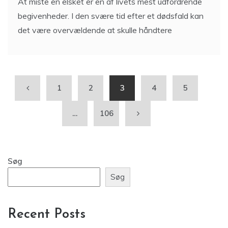
At miste en elsket er en af livets mest udfordrende
begivenheder. I den svære tid efter et dødsfald kan
det være overvældende at skulle håndtere
1
2
3
4
5
…
106
Søg
Søg
Recent Posts