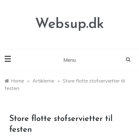
Skip
to
content
Websup.dk
Menu
Home
»
Artiklerne
»
Store flotte stofservietter til
festen
Store flotte stofservietter til
festen