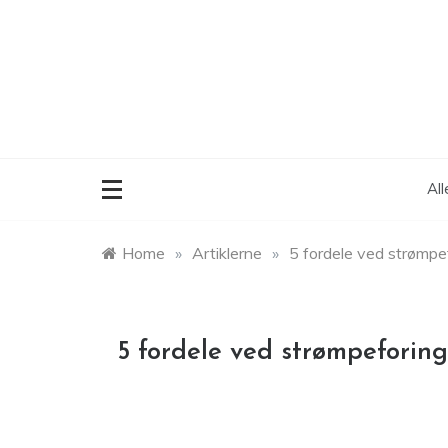
Skip
to
content
Al
Home
»
Artiklerne
»
5 fordele ved strømpe
5 fordele ved strømpeforing