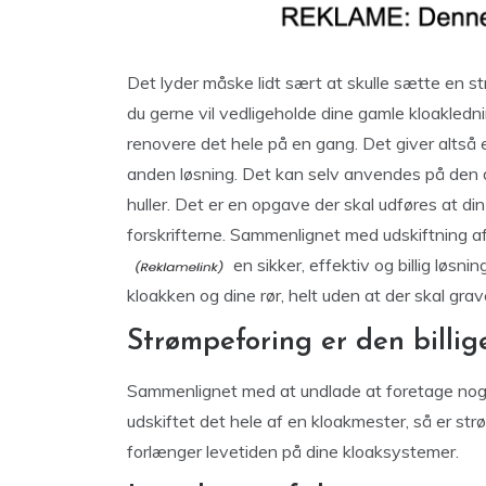
Det lyder måske lidt sært at skulle sætte en s
du gerne vil vedligeholde dine gamle kloakledn
renovere det hele på en gang. Det giver altså e
anden løsning. Det kan selv anvendes på den d
huller. Det er en opgave der skal udføres at di
forskrifterne. Sammenlignet med udskiftning af
en sikker, effektiv og billig løsni
kloakken og dine rør, helt uden at der skal gra
Strømpeforing er den billig
Sammenlignet med at undlade at foretage nogle
udskiftet det hele af en kloakmester, så er st
forlænger levetiden på dine kloaksystemer.