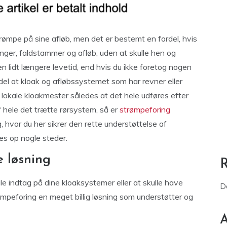
trømpe på sine afløb, men det er bestemt en fordel, hvis
inger, faldstammer og afløb, uden at skulle hen og
n lidt længere levetid, end hvis du ikke foretog nogen
el at kloak og afløbssystemet som har revner eller
n lokale kloakmester således at det hele udføres efter
 hele det trætte rørsystem, så er
strømpeforing
ng, hvor du her sikrer den rette understøttelse af
ves op nogle steder.
e løsning
 indtag på dine kloaksystemer eller at skulle have
D
rømpeforing en meget billig løsning som understøtter og
A