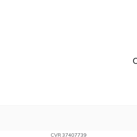
C
CVR 37407739