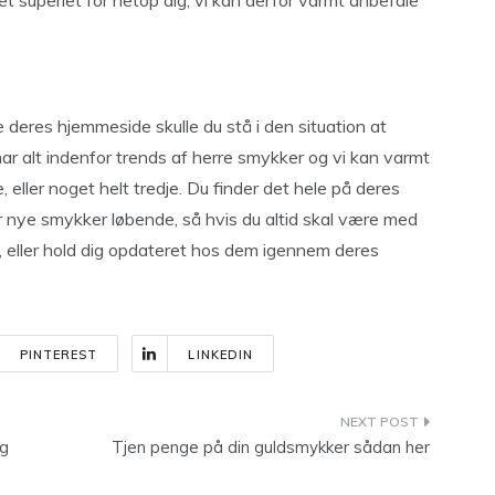
et superlet for netop dig, vi kan derfor varmt anbefale
deres hjemmeside skulle du stå i den situation at
 alt indenfor trends af herre smykker og vi kan varmt
, eller noget helt tredje. Du finder det hele på deres
 nye smykker løbende, så hvis du altid skal være med
, eller hold dig opdateret hos dem igennem deres
PINTEREST
LINKEDIN
ng
Tjen penge på din guldsmykker sådan her