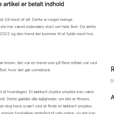
d-19 mest af alt. Dette er noget mange
te har været indendørs stort set hele året. Da dette
2022 og den trend der kommer til at fylde mest hos
r krisen, det var en trend som på flere måder var ved
e året, hvor det gør comeback.
D
del af hverdagen. Et lækkert stykke smykke kan være
A
l. Dette gælder alle lejligheder, om det er fitness,
kan dog have svært ved at finde et lækkert smykke,
ig mange forskellige armbånd til salg online, og det kan