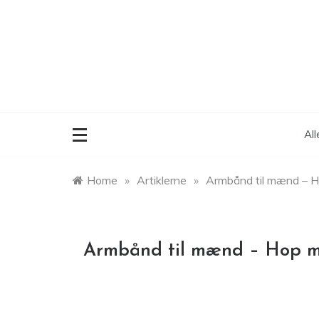
Skip
to
content
Al
Home
»
Artiklerne
»
Armbånd til mænd – H
Armbånd til mænd – Hop m