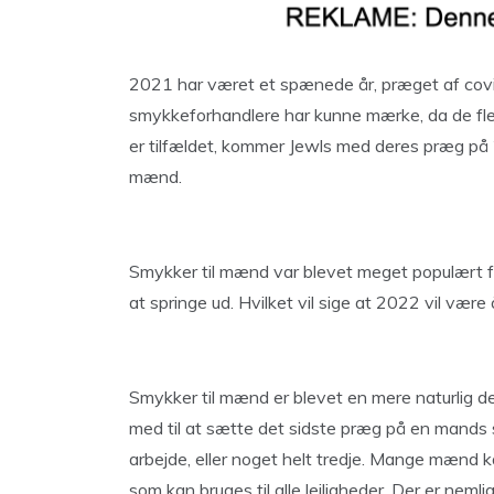
2021 har været et spænede år, præget af covi
smykkeforhandlere har kunne mærke, da de fles
er tilfældet, kommer Jewls med deres præg på 
mænd.
Smykker til mænd var blevet meget populært fø
at springe ud. Hvilket vil sige at 2022 vil vær
Smykker til mænd er blevet en mere naturlig 
med til at sætte det sidste præg på en mands sti
arbejde, eller noget helt tredje. Mange mænd 
som kan bruges til alle lejligheder. Der er neml