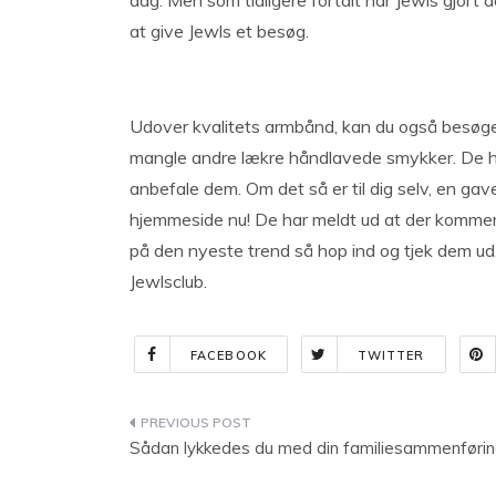
dag. Men som tidligere fortalt har Jewls gjort d
at give Jewls et besøg.
Udover kvalitets armbånd, kan du også besøge 
mangle andre lækre håndlavede smykker. De har
anbefale dem. Om det så er til dig selv, en gave
hjemmeside nu! De har meldt ud at der kommer
på den nyeste trend så hop ind og tjek dem ud
Jewlsclub.
FACEBOOK
TWITTER
Indlægsnavigation
Sådan lykkedes du med din familiesammenføri