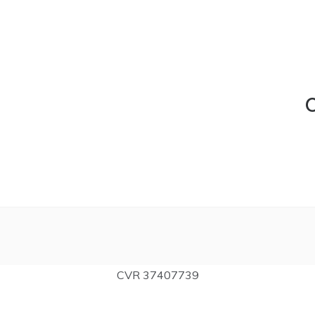
C
CVR 37407739