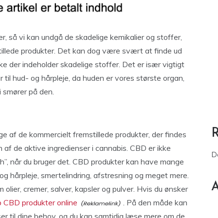
r, så vi kan undgå de skadelige kemikalier og stoffer,
illede produkter. Det kan dog være svært at finde ud
ilke der indeholder skadelige stoffer. Det er især vigtigt
il hud- og hårpleje, da huden er vores største organ,
i smører på den.
nge af de kommercielt fremstillede produkter, der findes
 af de aktive ingredienser i cannabis. CBD er ikke
D
igh”, når du bruger det. CBD produkter kan have mange
- og hårpleje, smertelindring, afstresning og meget mere.
A
olier, cremer, salver, kapsler og pulver. Hvis du ønsker
 CBD produkter online
. På den måde kan
ser til dine behov, og du kan samtidig læse mere om de