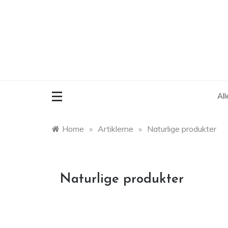
Skip
to
content
Al
Home
»
Artiklerne
»
Naturlige produkter
Naturlige produkter