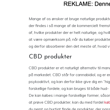
Mange af os ønsker at bruge naturlige produkte
der findes i så mange af de kommercielt fremst
af, hvilke produkter der er helt naturlige, og hv
at være opmærksom på, når du køber produkter t
og derfor absorberer den det meste af, hvad v
CBD produkter
CBD produkter er et naturligt alternativ til ma
på markedet. CBD står for cannabidiol, og er en
psykoaktivt, og kan derfor ikke give dig en ”h
forskellige fordele, og kan bruges til både hud
De kan købes i mange forskellige former, såsom 
at prøve CBD produkter, kan du med fordel
køb
du nemt og hurtigt finde de produkter, der pas