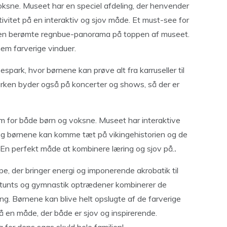
voksne. Museet har en speciel afdeling, der henvender
ativitet på en interaktiv og sjov måde. Et must-see for
 den berømte regnbue-panorama på toppen af museet.
em farverige vinduer.
spark, hvor børnene kan prøve alt fra karruseller til
 Parken byder også på koncerter og shows, så der er
for både børn og voksne. Museet har interaktive
, og børnene kan komme tæt på vikingehistorien og de
n. En perfekt måde at kombinere læring og sjov på.
.
, der bringer energi og imponerende akrobatik til
stunts og gymnastik optrædener kombinerer de
g. Børnene kan blive helt opslugte af de farverige
på en måde, der både er sjov og inspirerende.