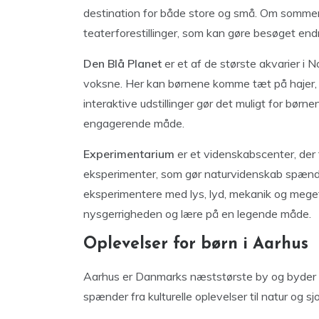
destination for både store og små. Om sommere
teaterforestillinger, som kan gøre besøget en
Den Blå Planet
er et af de største akvarier i 
voksne. Her kan børnene komme tæt på hajer, s
interaktive udstillinger gør det muligt for børn
engagerende måde.
Experimentarium
er et videnskabscenter, der 
eksperimenter, som gør naturvidenskab spænde
eksperimentere med lys, lyd, mekanik og meget 
nysgerrigheden og lære på en legende måde.
Oplevelser for børn i Aarhus
Aarhus er Danmarks næststørste by og byder p
spænder fra kulturelle oplevelser til natur og sj