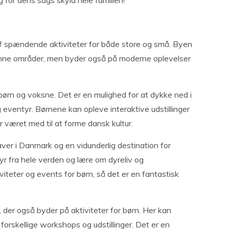
 for dens sags skyld hele familien!
f spændende aktiviteter for både store og små. Byen
kønne områder, men byder også på moderne oplevelser
ørn og voksne. Det er en mulighed for at dykke ned i
 eventyr. Børnene kan opleve interaktive udstillinger
har været med til at forme dansk kultur.
ver i Danmark og en vidunderlig destination for
r fra hele verden og lære om dyreliv og
iteter og events for børn, så det er en fantastisk
, der også byder på aktiviteter for børn. Her kan
orskellige workshops og udstillinger. Det er en