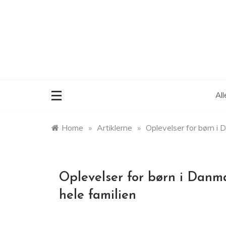
Skip
to
content
Al
Home
»
Artiklerne
»
Oplevelser for børn i 
Oplevelser for børn i Danm
hele familien