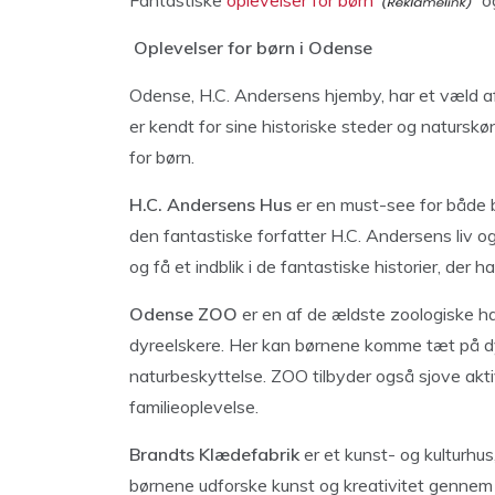
Fantastiske
oplevelser for børn
og
Oplevelser for børn i Odense
Odense, H.C. Andersens hjemby, har et væld a
er kendt for sine historiske steder og naturs
for børn.
H.C. Andersens Hus
er en must-see for både b
den fantastiske forfatter H.C. Andersens liv og
og få et indblik i de fantastiske historier, der 
Odense ZOO
er en af de ældste zoologiske ha
dyreelskere. Her kan børnene komme tæt på dy
naturbeskyttelse. ZOO tilbyder også sjove aktiv
familieoplevelse.
Brandts Klædefabrik
er et kunst- og kulturhus
børnene udforske kunst og kreativitet gennem f