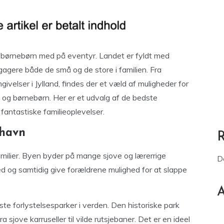
g børnebørn med på eventyr. Landet er fyldt med
agere både de små og de store i familien. Fra
givelser i Jylland, findes der et væld af muligheder for
og børnebørn. Her er et udvalg af de bedste
 fantastiske familieoplevelser.
nhavn
amilier. Byen byder på mange sjove og lærerrige
D
 og samtidig give forældrene mulighed for at slappe
A
ste forlystelsesparker i verden. Den historiske park
 sjove karruseller til vilde rutsjebaner. Det er en ideel