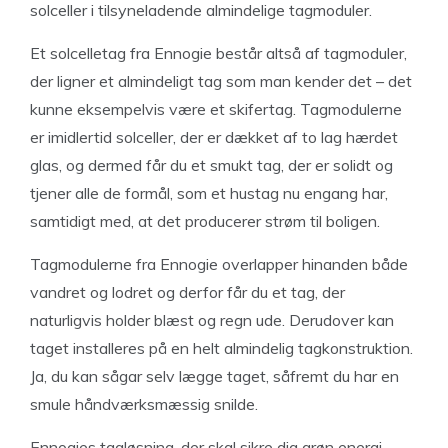
solceller i tilsyneladende almindelige tagmoduler.
Et solcelletag fra Ennogie består altså af tagmoduler,
der ligner et almindeligt tag som man kender det – det
kunne eksempelvis være et skifertag. Tagmodulerne
er imidlertid solceller, der er dækket af to lag hærdet
glas, og dermed får du et smukt tag, der er solidt og
tjener alle de formål, som et hustag nu engang har,
samtidigt med, at det producerer strøm til boligen.
Tagmodulerne fra Ennogie overlapper hinanden både
vandret og lodret og derfor får du et tag, der
naturligvis holder blæst og regn ude. Derudover kan
taget installeres på en helt almindelig tagkonstruktion.
Ja, du kan sågar selv lægge taget, såfremt du har en
smule håndværksmæssig snilde.
Ennogies tagløsning, der skal sikre dig grøn energi,