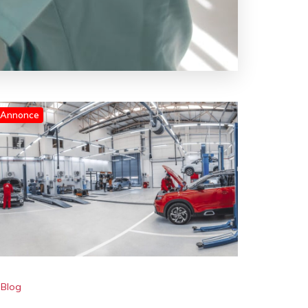
Annonce
Blog
Batteritest og startproblemer: få
hjælp hos mekaniker i Herning før
det går galt
øg