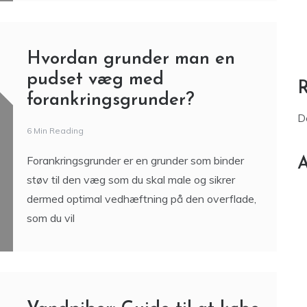
D
6 Min Reading
Forankringsgrunder er en grunder som binder
A
støv til den væg som du skal male og sikrer
dermed optimal vedhæftning på den overflade,
som du vil
Vandpiber: Guide til at købe
den bedste vandpibe
2 Min Reading
Der er mange vandpiber på markedet og det
kan være svært at finde ud af, hvilken vandpibe